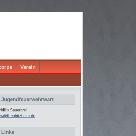
corps
Verein
Jugendfeuerwehrwart
hillip Sauerbrei
jfw@ff-habitzheim.de
Links