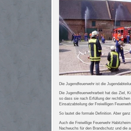
Die Jugendfeuerwehr ist die Jugendabteilun
Die Jugendfeuerwehrarbeit hat das Ziel, K
so dass sie nach Erfüllung der rechtliche
Einsatzabteilung der Freiwilligen Feuerwe
So lautet die formale Definition. Aber gan
Auch die Freiwillige Feuerwehr Habitzheim
Nachwuchs für den Brandschutz und die al